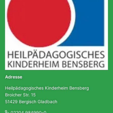
Adresse
Heilpädagogisches Kinderheim Bensberg
Broicher Str. 15
51429 Bergisch Gladbach
02204 984990-0