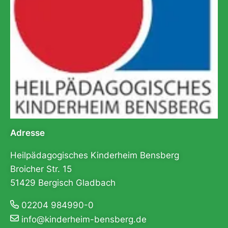
Adresse
Heilpädagogisches Kinderheim Bensberg
Broicher Str. 15
51429 Bergisch Gladbach
02204 984990-0
info@kinderheim-bensberg.de